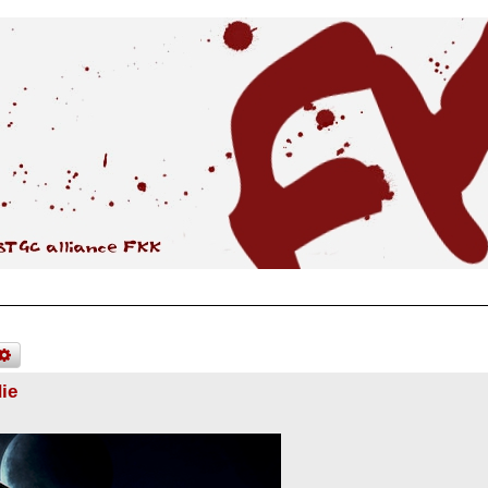
che
erweiterte
suche
ie