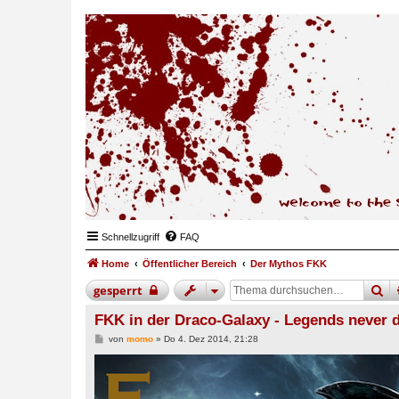
Schnellzugriff
FAQ
Home
Öffentlicher Bereich
Der Mythos FKK
su
gesperrt
FKK in der Draco-Galaxy - Legends never d
B
von
momo
»
Do 4. Dez 2014, 21:28
e
i
t
r
a