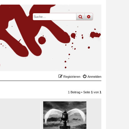
suche
erweiterte
suche
Registrieren
Anmelden
1 Beitrag • Seite
1
von
1