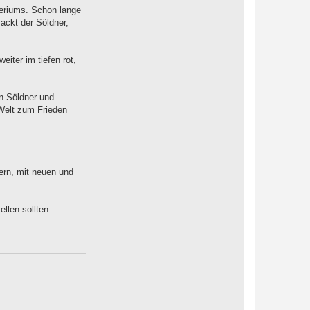
periums. Schon lange
ackt der Söldner,
eiter im tiefen rot,
en Söldner und
 Welt zum Frieden
ern, mit neuen und
llen sollten.