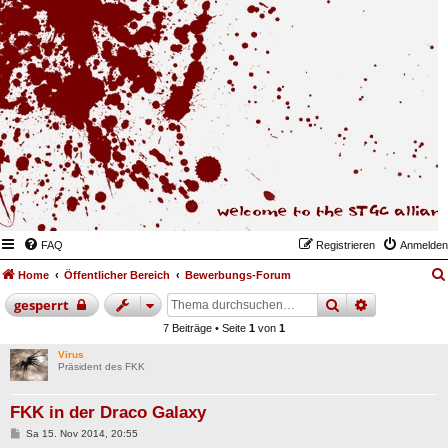
FAQ
Registrieren
Anmelden
Home
Öffentlicher Bereich
Bewerbungs-Forum
suche
erweiterte
gesperrt
7 Beiträge • Seite
1
von
1
Virus
Präsident des FKK
FKK in der Draco Galaxy
B
Sa 15. Nov 2014, 20:55
e