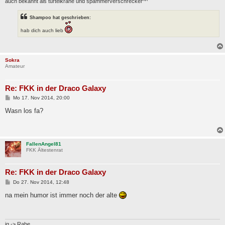
auch bekannt als turtelkrähe und spammerverschrecker^^
Shampoo hat geschrieben:
hab dich auch lieb
Sokra
Amateur
Re: FKK in der Draco Galaxy
B
Mo 17. Nov 2014, 20:00
e
i
Wasn los fa?
t
r
a
g
FallenAngel81
FKK Ältestenrat
Re: FKK in der Draco Galaxy
B
Do 27. Nov 2014, 12:48
e
i
na mein humor ist immer noch der alte
t
r
a
g
ig -> Rabe