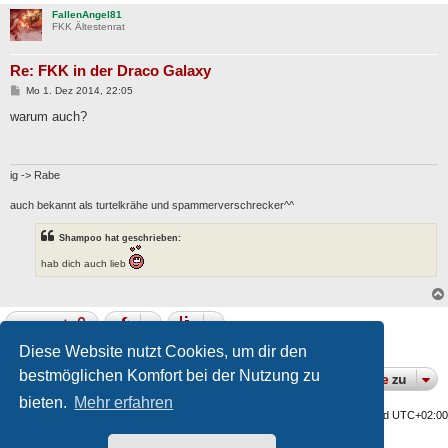
FallenAngel81
FKK Ältestenrat
Re: FKK in der Draco Galaxy
B
Mo 1. Dez 2014, 22:05
e
i
warum auch?
t
r
a
g
ig -> Rabe
auch bekannt als turtelkrähe und spammerverschrecker^^
Shampoo hat geschrieben:
hab dich auch lieb
gesperrt
7 Beiträge • Seite
1
von
1
Diese Website nutzt Cookies, um dir den
bestmöglichen Komfort bei der Nutzung zu
gehe
zu
bieten.
Mehr erfahren
Home
Alle Cookies löschen
Alle Zeiten sind
UTC+02:00
Nosebleed style by
Mike Lothar
| Ported to phpBB3.3 by
Ian Bradley