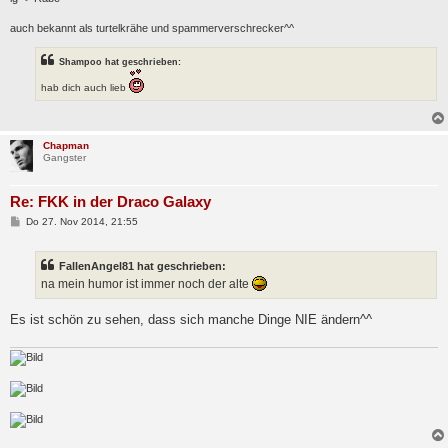
auch bekannt als turtelkrähe und spammerverschrecker^^
Shampoo hat geschrieben:
hab dich auch lieb
Chapman
Gangster
Re: FKK in der Draco Galaxy
B
Do 27. Nov 2014, 21:55
e
i
t
FallenAngel81 hat geschrieben:
r
a
na mein humor ist immer noch der alte
g
Es ist schön zu sehen, dass sich manche Dinge NIE ändern^^