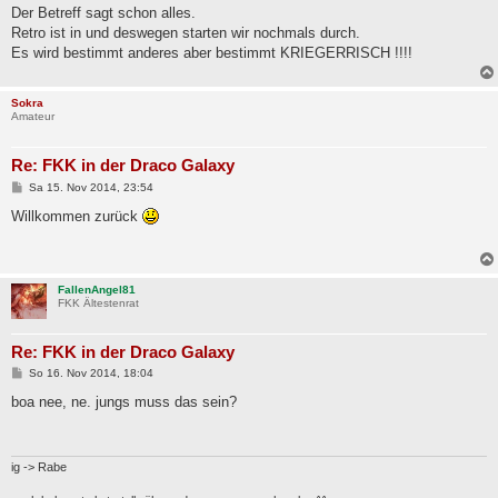
i
Der Betreff sagt schon alles.
t
Retro ist in und deswegen starten wir nochmals durch.
r
a
Es wird bestimmt anderes aber bestimmt KRIEGERRISCH !!!!
g
Sokra
Amateur
Re: FKK in der Draco Galaxy
B
Sa 15. Nov 2014, 23:54
e
i
Willkommen zurück
t
r
a
g
FallenAngel81
FKK Ältestenrat
Re: FKK in der Draco Galaxy
B
So 16. Nov 2014, 18:04
e
i
boa nee, ne. jungs muss das sein?
t
r
a
g
ig -> Rabe