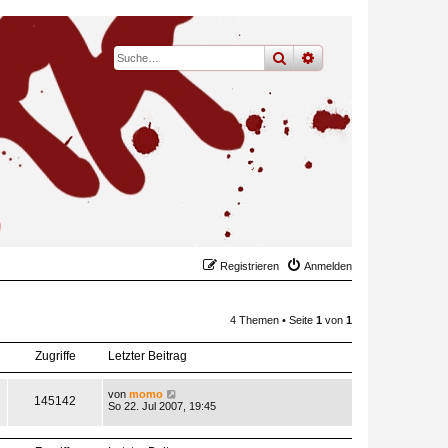
suche
erweiterte
suche
Registrieren
Anmelden
4 Themen • Seite
1
von
1
Zugriffe
Letzter Beitrag
von
momo
145142
So 22. Jul 2007, 19:45