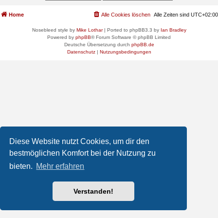
Home
Alle Cookies löschen
Alle Zeiten sind
UTC+02:00
Nosebleed style by
Mike Lothar
| Ported to phpBB3.3 by
Ian Bradley
Powered by
phpBB
® Forum Software © phpBB Limited
Deutsche Übersetzung durch
phpBB.de
Datenschutz
|
Nutzungsbedingungen
Diese Website nutzt Cookies, um dir den
bestmöglichen Komfort bei der Nutzung zu
bieten.
Mehr erfahren
Verstanden!