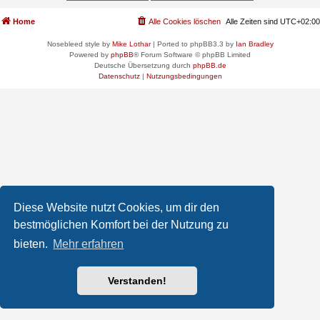
Home
Alle Cookies löschen
Alle Zeiten sind
UTC+02:00
Nosebleed style by
Mike Lothar
| Ported to phpBB3.3 by
Ian Bradley
Powered by
phpBB
® Forum Software © phpBB Limited
Deutsche Übersetzung durch
phpBB.de
Datenschutz
|
Nutzungsbedingungen
Diese Website nutzt Cookies, um dir den
bestmöglichen Komfort bei der Nutzung zu
bieten.
Mehr erfahren
Verstanden!