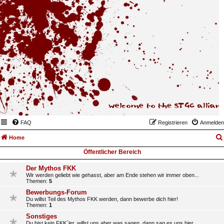
FAQ
Registrieren
Anmelden
Home
Öffentlicher Bereich
Der Mythos FKK
Wir werden geliebt wie gehasst, aber am Ende stehen wir immer oben...
Themen:
5
Bewerbungs-Forum
Du willst Teil des Mythos FKK werden, dann bewerbe dich hier!
Themen:
1
Sonstiges
Du bist kein FKK´ler, willst uns aber was sagen, dann sag es uns hier.