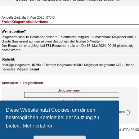
Aktuelle Zeit: Sa 8. Aug 2026, 07:45
FreiesKriegerKollektiv Home
Wer ist online?
Insgesamt sind
10
Besucher online :: 1 sichtbares Mitglied, 0 unsichtbare Mitglieder und 9
Gäste (basierend auf den aktiven Besuchern der letzten 5 Minuten)
Der Besucherrekord liegt bei
571
Besuchern, die am Do 16. Mai 2024, 00:26 gleichzeitig
online waren.
Statistik
Beiträge insgesamt
16790
• Themen insgesamt
1058
• Mitglieder insgesamt
522
• Unser
neuestes Mitglied:
Jasad
Anmelden
•
Registrieren
Benutzername:
Passwort:
Diese Website nutzt Cookies, um dir den
Ich habe mein Passwort vergessen
Angemeldet bleiben
bestmöglichen Komfort bei der Nutzung zu
bieten.
Mehr erfahren
Home
Alle Cookies löschen
Alle Zeiten sind
UTC+02:00