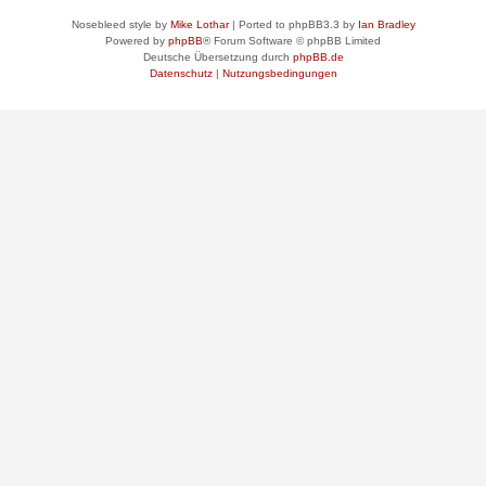
Nosebleed style by
Mike Lothar
| Ported to phpBB3.3 by
Ian Bradley
Powered by
phpBB
® Forum Software © phpBB Limited
Deutsche Übersetzung durch
phpBB.de
Datenschutz
|
Nutzungsbedingungen